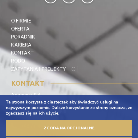
O FIRMIE
OFERTA
PORADNIK
KARIERA
KONTAKT
RODO
ZAPYTANIA I PROJEKTY
KONTAKT
Adamietz S.A.
Ta strona korzysta z ciasteczek aby świadczyć usługi na
ul. Braci Prankel 1
najwyższym poziomie. Dalsze korzystanie ze strony oznacza, że
47-100 Strzelce Opolskie
zgadzasz się na ich użycie.
+48 77 463 00 65
ZGODA NA OPCJONALNE
kontakt@adamietz.pl