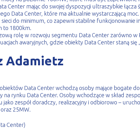
Data Center mając do swojej dyspozycji ultraszybkie łąc
ego Data Center, które ma aktualnie wystarczającą moc. 
sieci do minimum, co zapewni stabilne funkcjonowanie
h to 1800km.
ą rolę w rozwoju segmentu Data Center zarówno w Polsce
acjach awaryjnych, gdzie obiekty Data Center staną się 
z Adamietz
 obiektów Data Center wchodzą osoby mające bogate dośw
zy na rynku Data Center. Osoby wchodzące w skład zes
u jako zespół doradczy, realizacyjny i odbiorowo – uruc
5 oraz 25MW.
ata Center)