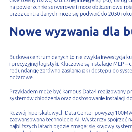
Gwałtowny rozwój sztucznej inteligencji (AI), usłu
na powierzchnie serwerowe i moce obliczeniowe roś
przez centra danych może się podwoić do 2030 roku, 
Nowe wyzwania dla b
Budowa centrum danych to nie zwykła inwestycja kub
i precyzyjnej logistyki. Kluczowe są instalacje MEP 
redundancję zarówno zasilania jak i dostępu do sys
pożarowe.
Przykładem może być kampus Data4 realizowany pr
systemów chłodzenia oraz dostosowanie instalacji d
Rozwój hiperskalowych Data Center powyżej 100MW
zaawansowana technologia AI. Wystarczy spojrzeć na 
najbliższych latach będzie zmagał się krajowy syste