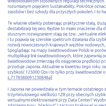
wnioskodawcom stosownych regulacji technicznych. 
rozumianym pojęciem Sustainability. Pokrótce oznac
zasobów i bez szkody dla przyszłych pokoleń. I to h
Te właśnie obiekty pobierając praktycznie stałą, duż
destabilizacji tej sieci. Będzie to miało znaczenie
słusznym rozwiązaniem stają się tzw. „wirtualne el
I tu pojawia się szerokie spektrum działania dla sz
rozwój nowoczesnych krajowych węzłów nodowych, czy
Spoglądając na mapy światłowodowe Polski w porównaniu
multiplikacji linii światłowodowych, które zapewni
światłowodowi zmierzają do osiągniecia prędkości p
przoduje Japonia. Aktualnie w kwietniu tego roku J
szybkość 125000 Gbs i to tylko przy światłowodzie o i
s,7178580091230848a
]
I Japonia nie powiedziała w tym temacie ostatniego 
trzyminutowego wielkości 1ZB przy obecnych szybkośc
wirtualnymi elektrowniami przy Data Center? Wyobr
zdarzenia typu „blackout” i zaczyna brakować w sie