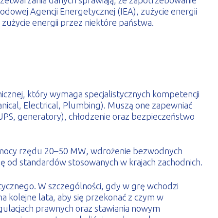
rzetwarzania danych sprawiają, że zapotrzebowanie
owej Agencji Energetycznej (IEA), zużycie energii
 zużycie energii przez niektóre państwa.
icznej, który wymaga specjalistycznych kompetencji
hanical, Electrical, Plumbing). Muszą one zapewniać
(UPS, generatory), chłodzenie oraz bezpieczeństwo
e mocy rzędu 20–50 MW, wdrożenie bezwodnych
się od standardów stosowanych w krajach zachodnich.
ycznego. W szczególności, gdy w grę wchodzi
a kolejne lata, aby się przekonać z czym w
regulacjach prawnych oraz stawiania nowym