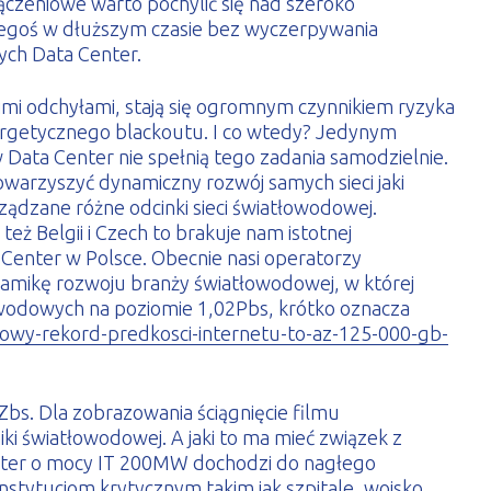
czeniowe warto pochylić się nad szeroko
czegoś w dłuższym czasie bez wyczerpywania
ych Data Center.
kimi odchyłami, stają się ogromnym czynnikiem ryzyka
energetycznego blackoutu. I co wtedy? Jedynym
Data Center nie spełnią tego zadania samodzielnie.
towarzyszyć dynamiczny rozwój samych sieci jaki
ządzane różne odcinki sieci światłowodowej.
eż Belgii i Czech to brakuje nam istotnej
 Center w Polsce. Obecnie nasi operatorzy
namikę rozwoju branży światłowodowej, w której
łowodowych na poziomie 1,02Pbs, krótko oznacza
-nowy-rekord-predkosci-internetu-to-az-125-000-gb-
Zbs. Dla zobrazowania ściągnięcie filmu
ki światłowodowej. A jaki to ma mieć związek z
Center o mocy IT 200MW dochodzi do nagłego
stytucjom krytycznym takim jak szpitale, wojsko,