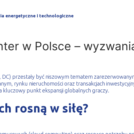
le zimnogięte
ia energetyczne i technologiczne
ter w Polsce – wyzwani
s, DC) przestały być niszowym tematem zarezerwowanym d
ym, rynku nieruchomości oraz transakcjach inwestycyjny
 kluczowy punkt ekspansji globalnych graczy.
h rosną w siłę?