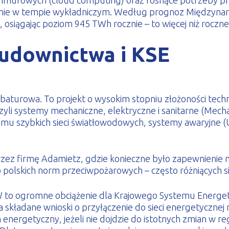
g chmurowych (cloud computing) oraz rosnące potrzeby p
nie w tempie wykładniczym. Według prognoz Międzynarod
osiągając poziom 945 TWh rocznie – to więcej niż roczne
udownictwa i KSE
aturowa. To projekt o wysokim stopniu złożoności techn
– czyli systemy mechaniczne, elektryczne i sanitarne (Mec
temu szybkich sieci światłowodowych, systemy awaryjne 
zez firmę Adamietz, gdzie konieczne było zapewnieni
o polskich norm przeciwpożarowych – często różniących 
 to ogromne obciążenie dla Krajowego Systemu Energet
składane wnioski o przyłączenie do sieci energetycznej n
m energetyczny, jeżeli nie dojdzie do istotnych zmian w 