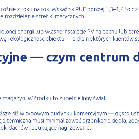
 rośnie z roku na rok. Wskaźnik PUE poniżej 1,3–1,4 to dz
e rozdzielenie stref klimatycznych.
elonej energii lub własne instalacje PV na dachu lub tere
wą i ekologiczność obiektu — a dla niektórych klientów 
yjne — czym centrum da
magazyn. W środku to zupełnie inny świat.
yższe niż w typowym budynku komercyjnym — gęsto ustaw
a termiczna musi minimalizować przenikanie ciepła, żeby 
włoki dachów redukujące nagrzewanie.