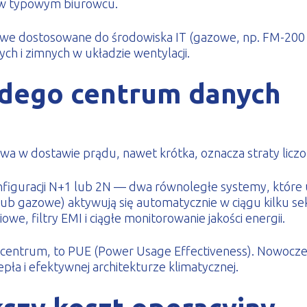
 w typowym biurowcu.
e dostosowane do środowiska IT (gazowe, np. FM-200 lu
ch i zimnych w układzie wentylacji.
żdego centrum danych
wa w dostawie prądu, nawet krótka, oznacza straty liczon
figuracji N+1 lub 2N — dwa równoległe systemy, które
ub gazowe) aktywują się automatycznie w ciągu kilku 
e, filtry EMI i ciągłe monitorowanie jakości energii.
centrum, to PUE (Power Usage Effectiveness). Nowoczesn
iepła i efektywnej architekturze klimatycznej.