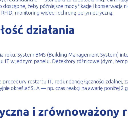
dostępne, żeby późniejsze modyfikacje i konserwacja nie
 RFID, monitoring wideo i ochronę perymetryczną.
łość działania
a roku. System BMS (Building Management System) integru
nu IT w jednym panelu. Detektory różnicowe (dym, tempe
uje procedury restartu IT, redundancję łączności zdalnej,
ie określać SLA — np. czas reakcji na awarię poniżej 
yczna i zrównoważony 