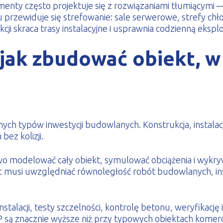
nty często projektuje się z rozwiązaniami tłumiącymi — 
 przewiduje się strefowanie: sale serwerowe, strefy chł
i skraca trasy instalacyjne i usprawnia codzienną eksplo
jak zbudować obiekt, w 
ych typów inwestycji budowlanych. Konstrukcja, instala
ez kolizji.
o modelować cały obiekt, symulować obciążenia i wykrywa
musi uwzględniać równoległość robót budowlanych, inst
alacji, testy szczelności, kontrolę betonu, weryfikację iz
ą znacznie wyższe niż przy typowych obiektach komercyj