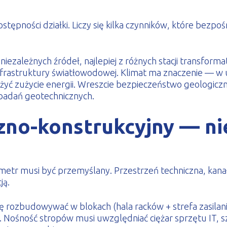
tępności działki. Liczy się kilka czynników, które bezpo
iezależnych źródeł, najlepiej z różnych stacji transform
infrastruktury światłowodowej. Klimat ma znaczenie — w 
niżyć zużycie energii. Wreszcie bezpieczeństwo geologic
badań geotechnicznych.
zno-konstrukcyjny — nie
r musi być przemyślany. Przestrzeń techniczna, kanały
ją.
 rozbudowywać w blokach (hala racków + strefa zasilania
y. Nośność stropów musi uwzględniać ciężar sprzętu IT, 