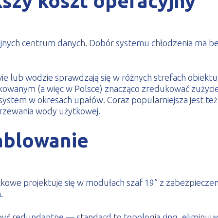
szy koszt operacyjny
yjnych centrum danych. Dobór systemu chłodzenia ma be
 lub wodzie sprawdzają się w różnych strefach obiektu.
owanym (a więc w Polsce) znacząco zredukować zużycie e
ystem w okresach upałów. Coraz popularniejsza jest te
grzewania wody użytkowej.
kablowanie
ckowe projektuje się w modułach szaf 19” z zabezpieczen
.
ć redundantne — standard to topologia ring, eliminująca