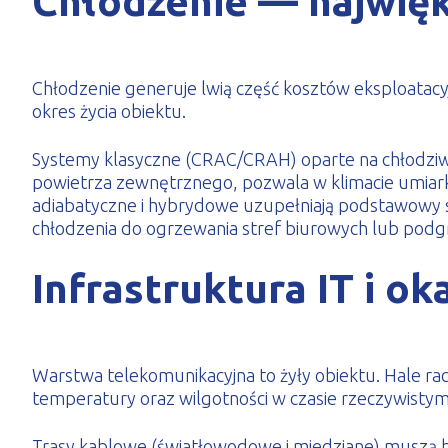
Chłodzenie — najwięk
Chłodzenie generuje lwią część kosztów eksploatac
okres życia obiektu.
Systemy klasyczne (CRAC/CRAH) oparte na chłodziwie
powietrza zewnętrznego, pozwala w klimacie umiark
adiabatyczne i hybrydowe uzupełniają podstawowy s
chłodzenia do ogrzewania stref biurowych lub pod
Infrastruktura IT i o
Warstwa telekomunikacyjna to żyły obiektu. Hale ra
temperatury oraz wilgotności w czasie rzeczywistym
Trasy kablowe (światłowodowe i miedziane) muszą by