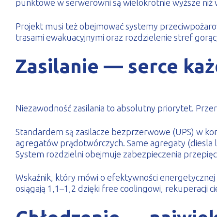
punktowe w serwerowni są wielokrotnie wyższe niż
Projekt musi też obejmować systemy przeciwpożarow
trasami ewakuacyjnymi oraz rozdzielenie stref gorący
Zasilanie — serce ka
Niezawodność zasilania to absolutny priorytet. Przer
Standardem są zasilacze bezprzerwowe (UPS) w kon
agregatów prądotwórczych. Same agregaty (diesla l
System rozdzielni obejmuje zabezpieczenia przepięciow
Wskaźnik, który mówi o efektywności energetycznej 
osiągają 1,1–1,2 dzięki free coolingowi, rekuperacji c