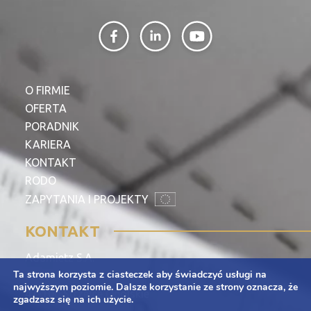
O FIRMIE
OFERTA
PORADNIK
KARIERA
KONTAKT
RODO
ZAPYTANIA I PROJEKTY
KONTAKT
Adamietz S.A.
Ta strona korzysta z ciasteczek aby świadczyć usługi na
ul. Braci Prankel 1
najwyższym poziomie. Dalsze korzystanie ze strony oznacza, że
47-100 Strzelce Opolskie
zgadzasz się na ich użycie.