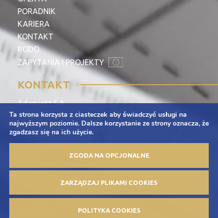
PORADNIK
KARIERA
KONTAKT
RODO
ZAPYTANIA I PROJEKTY
KONTAKT
Adamietz S.A.
Ta strona korzysta z ciasteczek aby świadczyć usługi na
ul. Braci Prankel 1
najwyższym poziomie. Dalsze korzystanie ze strony oznacza, że
47-100 Strzelce Opolskie
zgadzasz się na ich użycie.
+48 77 463 00 65
ZGODA NA OPCJONALNE
kontakt@adamietz.pl
ZARZĄDZAJ PLIKAMI COOKIES
Polityka Prywatności
POLITYKA COOKIES
Zapytania