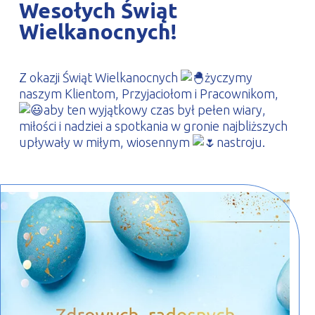
Wesołych Świąt
PROFILAR – profile zimnogięte
DE
Wielkanocnych!
Z okazji Świąt Wielkanocnych
życzymy
naszym Klientom, Przyjaciołom i Pracownikom,
aby ten wyjątkowy czas był pełen wiary,
miłości i nadziei a spotkania w gronie najbliższych
upływały w miłym, wiosennym
nastroju.