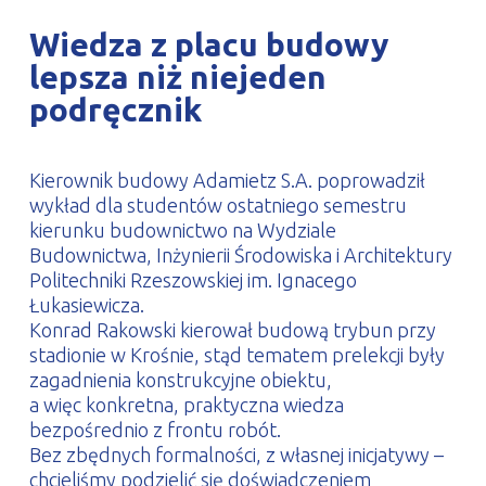
PROFILAR – profile zimnogięte
DE
Wiedza z placu budowy
lepsza niż niejeden
podręcznik
Kierownik budowy Adamietz S.A. poprowadził
wykład dla studentów ostatniego semestru
kierunku budownictwo na Wydziale
Budownictwa, Inżynierii Środowiska i Architektury
Politechniki Rzeszowskiej im. Ignacego
Łukasiewicza.
Konrad Rakowski kierował budową trybun przy
stadionie w Krośnie, stąd tematem prelekcji były
zagadnienia konstrukcyjne obiektu,
a więc konkretna, praktyczna wiedza
bezpośrednio z frontu robót.
Bez zbędnych formalności, z własnej inicjatywy –
chcieliśmy podzielić się doświadczeniem