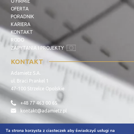
O FIRMIE
OFERTA
PORADNIK
KARIERA
KONTAKT
RODO
ZAPYTANIA I PROJEKTY
KONTAKT
Adamietz S.A.
ul. Braci Prankel 1
47-100 Strzelce Opolskie
+48 77 463 00 65
kontakt@adamietz.pl
Ta strona korzysta z ciasteczek aby świadczyć usługi na
Polityka Prywatności