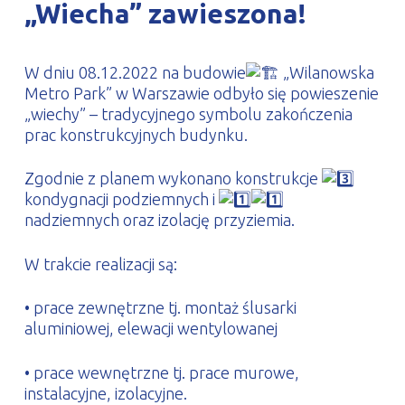
„Wiecha” zawieszona!
PROFILAR – profile zimnogięte
DE
W dniu 08.12.2022 na budowie
„Wilanowska
Metro Park” w Warszawie odbyło się powieszenie
„wiechy” – tradycyjnego symbolu zakończenia
prac konstrukcyjnych budynku.
Zgodnie z planem wykonano konstrukcje
kondygnacji podziemnych i
nadziemnych oraz izolację przyziemia.
W trakcie realizacji są:
•
prace zewnętrzne tj. montaż ślusarki
aluminiowej, elewacji wentylowanej
• prace wewnętrzne tj. prace murowe,
instalacyjne, izolacyjne.