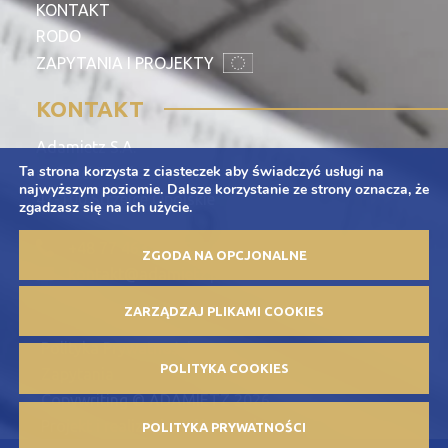
KONTAKT
RODO
ZAPYTANIA I PROJEKTY
KONTAKT
Adamietz S.A.
Ta strona korzysta z ciasteczek aby świadczyć usługi na
ul. Braci Prankel 1
najwyższym poziomie. Dalsze korzystanie ze strony oznacza, że
47-100 Strzelce Opolskie
zgadzasz się na ich użycie.
+48 77 463 00 65
ZGODA NA OPCJONALNE
kontakt@adamietz.pl
ZARZĄDZAJ PLIKAMI COOKIES
Polityka Prywatności
POLITYKA COOKIES
Zapytania
Copywriting © ADAMIETZ 2026
Projekt i realizacja: Offteam.pl
POLITYKA PRYWATNOŚCI