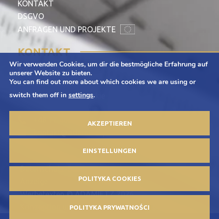
KONTAKT
DSGVO
ANFRAGEN UND PROJEKTE
KONTAKT
Wir verwenden Cookies, um dir die bestmögliche Erfahrung auf
Adamietz S.A.
unserer Website zu bieten.
You can find out more about which cookies we are using or
ul. Braci Prankel 1
switch them off in
settings
.
47-100 Strzelce Opolskie
+48 77 463 00 65
AKZEPTIEREN
kontakt@adamietz.pl
EINSTELLUNGEN
Datenschutz-Bestimmungen
POLITYKA COOKIES
Anzeige
Werbetexten © ADAMIETZ 2026
Konzeption und Umsetzung: Offteam.pl
POLITYKA PRYWATNOŚCI