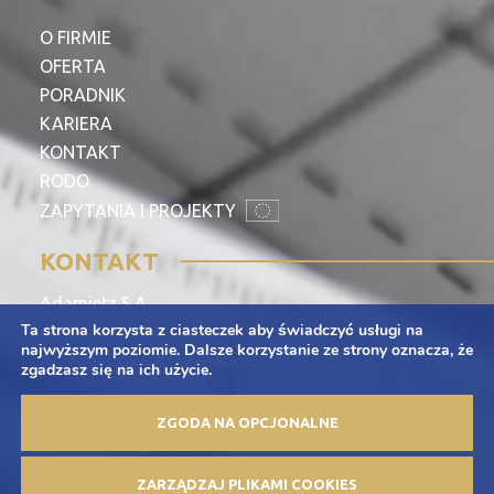
O FIRMIE
OFERTA
PORADNIK
KARIERA
KONTAKT
RODO
ZAPYTANIA I PROJEKTY
KONTAKT
Adamietz S.A.
Ta strona korzysta z ciasteczek aby świadczyć usługi na
ul. Braci Prankel 1
najwyższym poziomie. Dalsze korzystanie ze strony oznacza, że
47-100 Strzelce Opolskie
zgadzasz się na ich użycie.
+48 77 463 00 65
ZGODA NA OPCJONALNE
kontakt@adamietz.pl
ZARZĄDZAJ PLIKAMI COOKIES