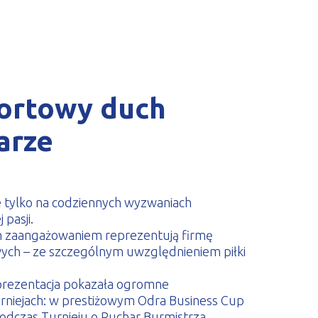
ortowy duch
parze
ie tylko na codziennych wyzwaniach
pasji.
kim zaangażowaniem reprezentują firmę
wych – ze szczególnym uwzględnieniem piłki
eprezentacja pokazała ogromne
niejach: w prestiżowym Odra Business Cup
 podczas Turnieju o Puchar Burmistrza