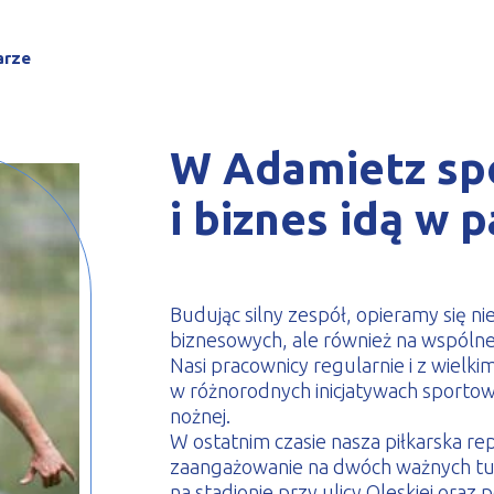
le zimnogięte
arze
W Adamietz sp
i biznes idą w 
Budując silny zespół, opieramy się n
biznesowych, ale również na wspólnej 
Nasi pracownicy regularnie i z wiel
w różnorodnych inicjatywach sporto
nożnej.
W ostatnim czasie nasza piłkarska r
zaangażowanie na dwóch ważnych tur
na stadionie przy ulicy Oleskiej oraz