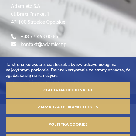
Adamietz S.A.
ul. Braci Prankel 1
47-100 Strzelce Opolskie
+48 77 463 00 65
kontakt@adamietz.pl
Ta strona korzysta z ciasteczek aby świadczyć usługi na
Polityka Prywatności
najwyższym poziomie. Dalsze korzystanie ze strony oznacza, że
Zapytania
zgadzasz się na ich użycie.
Copywriting © ADAMIETZ 2026
ZGODA NA OPCJONALNE
Projekt i realizacja: Offteam.pl
ZARZĄDZAJ PLIKAMI COOKIES
POLITYKA COOKIES