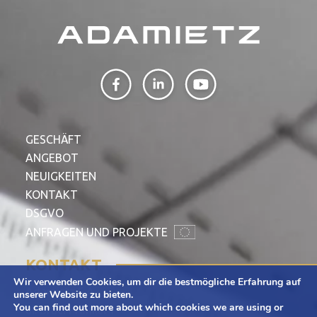
GESCHÄFT
ANGEBOT
NEUIGKEITEN
KONTAKT
DSGVO
ANFRAGEN UND PROJEKTE
KONTAKT
Wir verwenden Cookies, um dir die bestmögliche Erfahrung auf
Adamietz S.A.
unserer Website zu bieten.
You can find out more about which cookies we are using or
ul. Braci Prankel 1