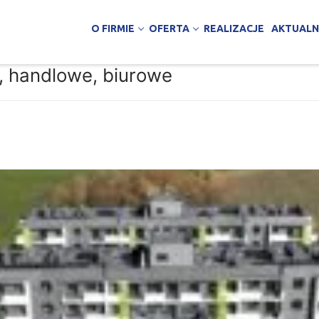
O FIRMIE
OFERTA
REALIZACJE
AKTUALN
, handlowe, biurowe
nawstwo
zemysłowe
no-magazynowe
ości publicznej
brania
jne, handlowe, biurowe
y
 warstwowe