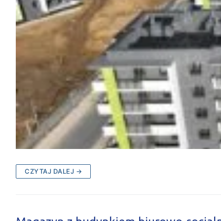
PROFILAR – profi
DE
CZYTAJ DALEJ →