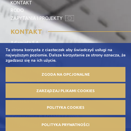
KONTAKT
RODO
ZAPYTANIA I PROJEKTY
KONTAKT
Adamietz S.A.
Ta strona korzysta z ciasteczek aby świadczyć usługi na
ul. Braci Prankel 1
najwyższym poziomie. Dalsze korzystanie ze strony oznacza, że
47-100 Strzelce Opolskie
zgadzasz się na ich użycie.
+48 77 463 00 65
ZGODA NA OPCJONALNE
kontakt@adamietz.pl
ZARZĄDZAJ PLIKAMI COOKIES
Polityka Prywatności
POLITYKA COOKIES
Zapytania
Copywriting © ADAMIETZ 2026
Projekt i realizacja: Offteam.pl
POLITYKA PRYWATNOŚCI