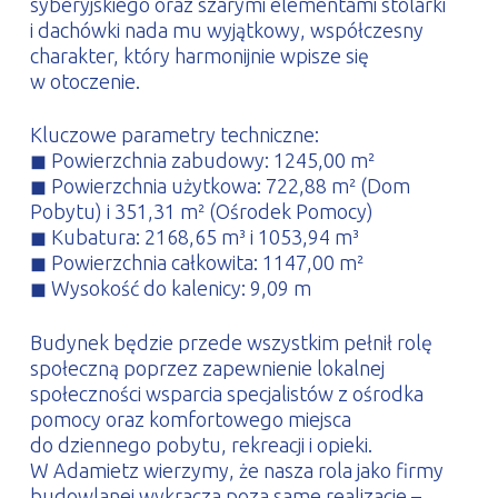
syberyjskiego oraz szarymi elementami stolarki
i dachówki nada mu wyjątkowy, współczesny
charakter, który harmonijnie wpisze się
w otoczenie.
Kluczowe parametry techniczne:
◼ Powierzchnia zabudowy: 1245,00 m²
◼ Powierzchnia użytkowa: 722,88 m² (Dom
Pobytu) i 351,31 m² (Ośrodek Pomocy)
◼ Kubatura: 2168,65 m³ i 1053,94 m³
◼ Powierzchnia całkowita: 1147,00 m²
◼ Wysokość do kalenicy: 9,09 m
Budynek będzie przede wszystkim pełnił rolę
społeczną poprzez zapewnienie lokalnej
społeczności wsparcia specjalistów z ośrodka
pomocy oraz komfortowego miejsca
do dziennego pobytu, rekreacji i opieki.
W Adamietz wierzymy, że nasza rola jako firmy
budowlanej wykracza poza same realizacje –