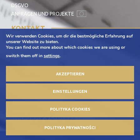
DSGVO
ANFRAGEN UND PROJEKTE
KONTAKT
Wir verwenden Cookies, um dir die bestmögliche Erfahrung auf
Adamietz S.A.
unserer Website zu bieten.
You can find out more about which cookies we are using or
ul. Braci Prankel 1
switch them off in
settings
.
47-100 Strzelce Opolskie
+48 77 463 00 65
AKZEPTIEREN
kontakt@adamietz.pl
EINSTELLUNGEN
Datenschutz-Bestimmungen
POLITYKA COOKIES
Anzeige
Werbetexten © ADAMIETZ 2026
Konzeption und Umsetzung: Offteam.pl
POLITYKA PRYWATNOŚCI