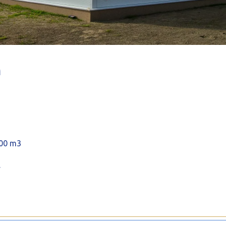
M
,00 m3
.