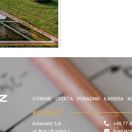
O FIRMIE
OFERTA
PORADNIK
KARIERA
K
KONTAKT
Adamietz S.A.
+48 77 4
ul. Braci Prankel 1
kontakt