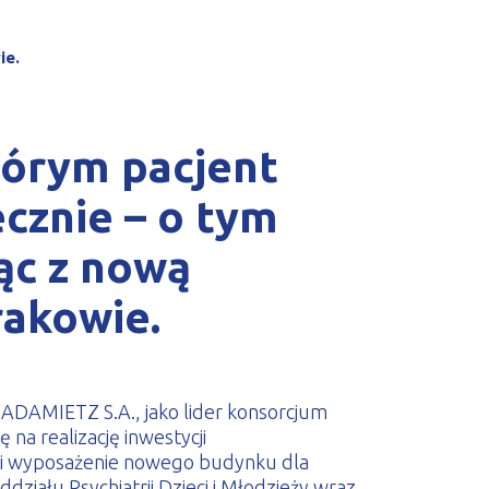
ie.
tórym pacjent
ecznie – o tym
ąc z nową
rakowie.
 ADAMIETZ S.A., jako lider konsorcjum
 na realizację inwestycji
 i wyposażenie nowego budynku dla
ddziału Psychiatrii Dzieci i Młodzieży wraz