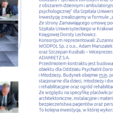
z obszarem dziennym i ambulatoryj
psychologicznej” dla Szpitala Uniwer
Inwestycję zrealizujemy w formule „
Ze strony Zamawiającego umowę podp
Szpitala Uniwersyteckiego w Krakowi
Księgowej Doroty Lechowicz.
Konsorcjum reprezentowali: Zuzanna
WODPOL Sp. z o.o., Adam Marszałek 
oraz Szczepan Kusibab – Wiceprezes 
ADAMIETZ S.A.
Przedmiotem kontraktu jest budowa
obiektu dla Oddziału Psychiatrii Doros
i Młodzieży. Budynek obejmie
m.in
. 
stacjonarne dla dzieci, młodzieży i d
i rehabilitacyjne oraz ogród rehabilita
Ze względu na specyfikę placówki pr
architektoniczne, instalacyjne i ma
bezpieczeństwa pacjentów oraz per
To kolejna inwestycja, w której wyko