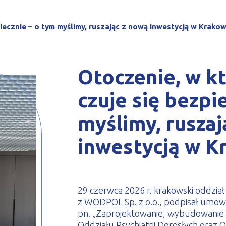
le zimnogięte
iecznie – o tym myślimy, ruszając z nową inwestycją w Krakow
Otoczenie, w k
czuje się bezpi
myślimy, ruszaj
inwestycją w K
29 czerwca 2026 r. krakowski oddział
z
WODPOL Sp. z o.o.
, podpisał umowę
pn. „Zaprojektowanie, wybudowanie
Oddziału Psychiatrii Dorosłych oraz O