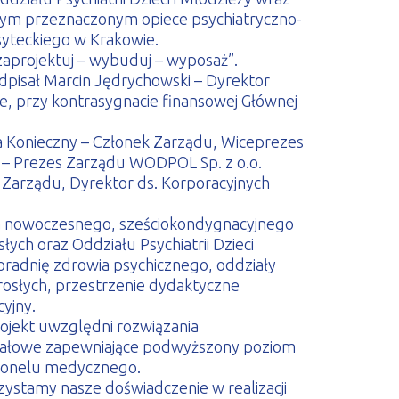
nym przeznaczonym opiece psychiatryczno-
syteckiego w Krakowie.
zaprojektuj – wybuduj – wyposaż”.
isał Marcin Jędrychowski – Dyrektor
e, przy kontrasygnacie finansowej Głównej
 Konieczny – Członek Zarządu, Wiceprezes
– Prezes Zarządu WODPOL Sp. z o.o.
Zarządu, Dyrektor ds. Korporacyjnych
 nowoczesnego, sześciokondygnacyjnego
łych oraz Oddziału Psychiatrii Dzieci
poradnię zdrowia psychicznego, oddziały
orosłych, przestrzenie dydaktyczne
cyjny.
ojekt uwzględni rozwiązania
teriałowe zapewniające podwyższony poziom
sonelu medycznego.
rzystamy nasze doświadczenie w realizacji