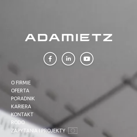
PROFILAR – profile zimnogięte
DE
O FIRMIE
OFERTA
PORADNIK
KARIERA
KONTAKT
RODO
ZAPYTANIA I PROJEKTY