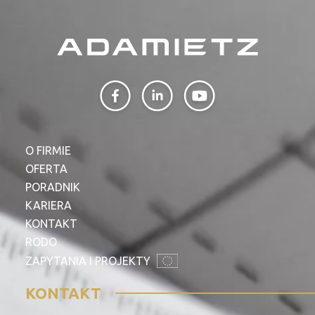
PROFILAR – profile zimnogięte
DE
O FIRMIE
OFERTA
PORADNIK
KARIERA
KONTAKT
RODO
ZAPYTANIA I PROJEKTY
KONTAKT