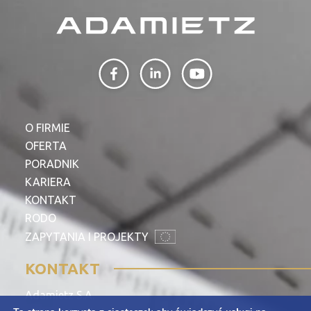
PROFILAR – profile zimnogięte
DE
O FIRMIE
OFERTA
PORADNIK
KARIERA
KONTAKT
RODO
ZAPYTANIA I PROJEKTY
KONTAKT
Adamietz S.A.