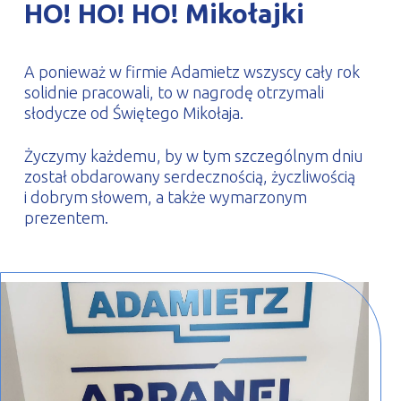
HO! HO! HO! Mikołajki
PROFILAR – profile zimnogięte
DE
A ponieważ w firmie Adamietz wszyscy cały rok
solidnie pracowali, to w nagrodę otrzymali
słodycze od Świętego Mikołaja.
Życzymy każdemu, by w tym szczególnym dniu
został obdarowany serdecznością, życzliwością
i dobrym słowem, a także wymarzonym
prezentem.