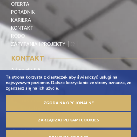
OFERTA
PORADNIK
KARIERA
KONTAKT
RODO
ZAPYTANIA I PROJEKTY
KONTAKT
Adamietz S.A.
Ta strona korzysta z ciasteczek aby świadczyć usługi na
ul. Braci Prankel 1
najwyższym poziomie. Dalsze korzystanie ze strony oznacza, że
47-100 Strzelce Opolskie
zgadzasz się na ich użycie.
+48 77 463 00 65
ZGODA NA OPCJONALNE
kontakt@adamietz.pl
ZARZĄDZAJ PLIKAMI COOKIES
Polityka Prywatności