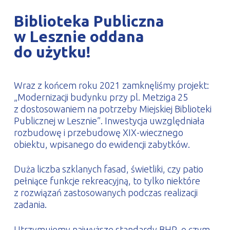
PROFILAR – profile zimnogięte
DE
Biblioteka Publiczna
w Lesznie oddana
do użytku!
Wraz z końcem roku 2021 zamknęliśmy projekt:
„Modernizacji budynku przy pl. Metziga 25
z dostosowaniem na potrzeby Miejskiej Biblioteki
Publicznej w Lesznie”. Inwestycja uwzględniała
rozbudowę i przebudowę XIX-wiecznego
obiektu, wpisanego do ewidencji zabytków.
Duża liczba szklanych fasad, świetliki, czy patio
pełniące funkcje rekreacyjną, to tylko niektóre
z rozwiązań zastosowanych podczas realizacji
zadania.
Utrzymujemy najwyższe standardy BHP, o czym