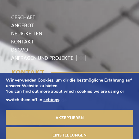
GESCHÄFT
ANGEBOT
NEUIGKEITEN
KONTAKT
DSGVO
ANFRAGEN UND PROJEKTE
KONTAKT
Wir verwenden Cookies, um dir die bestmögliche Erfahrung auf
Adamietz S.A.
unserer Website zu bieten.
You can find out more about which cookies we are using or
ul. Braci Prankel 1
switch them off in
settings
.
47-100 Strzelce Opolskie
+48 77 463 00 65
AKZEPTIEREN
kontakt@adamietz.pl
EINSTELLUNGEN