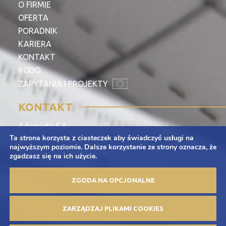
O FIRMIE
OFERTA
PORADNIK
KARIERA
KONTAKT
RODO
ZAPYTANIA I PROJEKTY
KONTAKT
Adamietz S.A.
Ta strona korzysta z ciasteczek aby świadczyć usługi na
ul. Braci Prankel 1
najwyższym poziomie. Dalsze korzystanie ze strony oznacza, że
47-100 Strzelce Opolskie
zgadzasz się na ich użycie.
+48 77 463 00 65
ZGODA NA OPCJONALNE
kontakt@adamietz.pl
ZARZĄDZAJ PLIKAMI COOKIES