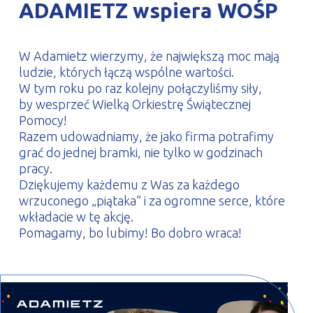
ADAMIETZ wspiera WOŚP
PROFILAR – profile zimnogięte
DE
W Adamietz wierzymy, że największą moc mają
ludzie, których łączą wspólne wartości.
W tym roku po raz kolejny połączyliśmy siły,
by wesprzeć Wielką Orkiestrę Świątecznej
Pomocy!
Razem udowadniamy, że jako firma potrafimy
grać do jednej bramki, nie tylko w godzinach
pracy.
Dziękujemy każdemu z Was za każdego
wrzuconego „piątaka” i za ogromne serce, które
wkładacie w tę akcję.
Pomagamy, bo lubimy! Bo dobro wraca!