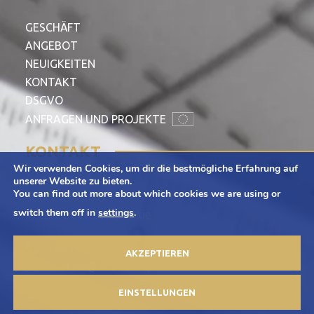
GESCHÄFT
ANGEBOT
NEUIGKEITEN
KONTAKT
DSGVO
ANFRAGEN UND PROJEKTE
KONTAKT
Wir verwenden Cookies, um dir die bestmögliche Erfahrung auf
Adamietz S.A.
unserer Website zu bieten.
You can find out more about which cookies we are using or
ul. Braci Prankel 1
switch them off in
settings
.
47-100 Strzelce Opolskie
+48 77 463 00 65
AKZEPTIEREN
kontakt@adamietz.pl
EINSTELLUNGEN