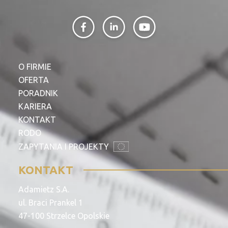
O FIRMIE
OFERTA
PORADNIK
KARIERA
KONTAKT
RODO
ZAPYTANIA I PROJEKTY
KONTAKT
Adamietz S.A.
ul. Braci Prankel 1
47-100 Strzelce Opolskie