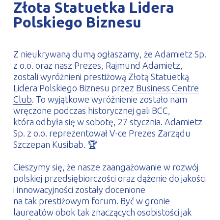
Złota Statuetka Lidera
PROFILAR – profile zimnogięte
DE
Polskiego Biznesu
Z nieukrywaną dumą ogłaszamy, że Adamietz Sp.
z o.o. oraz nasz Prezes, Rajmund Adamietz,
zostali wyróżnieni prestiżową Złotą Statuetką
Lidera Polskiego Biznesu przez
Business Centre
Club
. To wyjątkowe wyróżnienie zostało nam
wręczone podczas historycznej gali BCC,
która odbyła się w sobotę, 27 stycznia. Adamietz
Sp. z o.o. reprezentował V-ce Prezes Zarządu
Szczepan Kusibab. 🏆
Cieszymy się, że nasze zaangażowanie w rozwój
polskiej przedsiębiorczości oraz dążenie do jakości
i innowacyjności zostały docenione
na tak prestiżowym forum. Być w gronie
laureatów obok tak znaczących osobistości jak