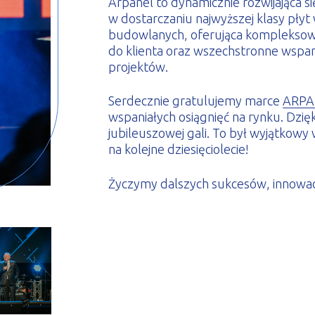
Arpanel to dynamicznie rozwijająca si
w dostarczaniu najwyższej klasy pł
budowlanych, oferująca kompleksowe
do klienta oraz wszechstronne wsparc
projektów.
Serdecznie gratulujemy marce
ARPAN
wspaniałych osiągnięć na rynku. Dz
jubileuszowej gali. To był wyjątkowy 
na kolejne dziesięciolecie!
Życzymy dalszych sukcesów, innowac