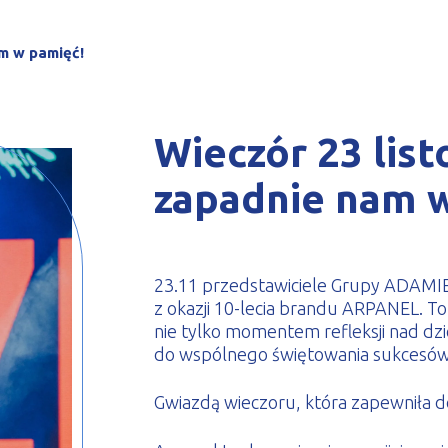
le zimnogięte
m w pamięć!
Wieczór 23 lis
zapadnie nam w
23.11 przedstawiciele Grupy ADAMIET
z okazji 10-lecia brandu ARPANEL. T
nie tylko momentem refleksji nad dzies
do wspólnego świętowania sukcesów
Gwiazdą wieczoru, która zapewniła do