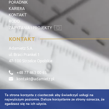
PORADNIK
KARIERA
KONTAKT
RODO
ZAPYTANIA I PROJEKTY
KONTAKT
Adamietz S.A.
ul. Braci Prankel 1
47-100 Strzelce Opolskie
+48 77 463 00 65
kontakt@adamietz.pl
Ta strona korzysta z ciasteczek aby świadczyć usługi na
Polityka Prywatności
najwyższym poziomie. Dalsze korzystanie ze strony oznacza, że
Zapytania
zgadzasz się na ich użycie.