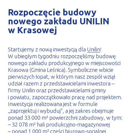
PROFILAR – profile zimnogięte
DE
Rozpoczęcie budowy
nowego zakładu UNILIN
w Krasowej
Startujemy z nową inwestycją dla
Unilin
!
W ubiegłym tygodniu rozpoczęliśmy budowę
nowego zakładu produkcyjnego w miejscowości
Krasowa (Gmina Leśnica). Symboliczne wbicie
pierwszych łopat, w którym nasz zespół wziął
udział razem z przedstawicielami inwestora –
firmy Unilin oraz przedstawicielami gminy
i powiatu, zapoczątkowało pracę nad projektem.
Inwestycja realizowana jest w formule
„zaprojektuj i wybuduj”, a jej zakres obejmuje
ponad 33 000 m² powierzchni zabudowy, w tym:
– 32 078 m² hali produkcyjno-magazynowej
– ponad 1 000 m² części biurowo-socjalnej