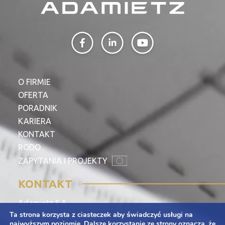
O FIRMIE
OFERTA
PORADNIK
KARIERA
KONTAKT
RODO
ZAPYTANIA I PROJEKTY
KONTAKT
Adamietz S.A.
Ta strona korzysta z ciasteczek aby świadczyć usługi na
ul. Braci Prankel 1
najwyższym poziomie. Dalsze korzystanie ze strony oznacza, że