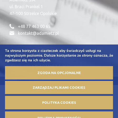
ul. Braci Prankel 1
47-100 Strzelce Opolskie
+48 77 463 00 65
kontakt@adamietz.pl
Ta strona korzysta z ciasteczek aby świadczyć usługi na
Polityka Prywatności
najwyższym poziomie. Dalsze korzystanie ze strony oznacza, że
Zapytania
zgadzasz się na ich użycie.
Copywriting © ADAMIETZ 2026
Projekt i realizacja: Offteam.pl
ZGODA NA OPCJONALNE
ZARZĄDZAJ PLIKAMI COOKIES
POLITYKA COOKIES
POLITYKA PRYWATNOŚCI