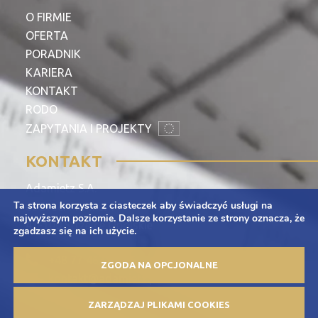
O FIRMIE
OFERTA
PORADNIK
KARIERA
KONTAKT
RODO
ZAPYTANIA I PROJEKTY
KONTAKT
Adamietz S.A.
Ta strona korzysta z ciasteczek aby świadczyć usługi na
ul. Braci Prankel 1
najwyższym poziomie. Dalsze korzystanie ze strony oznacza, że
47-100 Strzelce Opolskie
zgadzasz się na ich użycie.
+48 77 463 00 65
ZGODA NA OPCJONALNE
kontakt@adamietz.pl
ZARZĄDZAJ PLIKAMI COOKIES