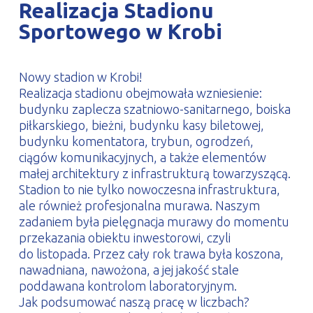
Realizacja Stadionu
PROFILAR – profile zimnogięte
DE
Sportowego w Krobi
Nowy stadion w Krobi!
Realizacja stadionu obejmowała wzniesienie:
budynku zaplecza szatniowo-sanitarnego, boiska
piłkarskiego, bieżni, budynku kasy biletowej,
budynku komentatora, trybun, ogrodzeń,
ciągów komunikacyjnych, a także elementów
małej architektury z infrastrukturą towarzyszącą.
Stadion to nie tylko nowoczesna infrastruktura,
ale również profesjonalna murawa. Naszym
zadaniem była pielęgnacja murawy do momentu
przekazania obiektu inwestorowi, czyli
do listopada. Przez cały rok trawa była koszona,
nawadniana, nawożona, a jej jakość stale
poddawana kontrolom laboratoryjnym.
Jak podsumować naszą pracę w liczbach?