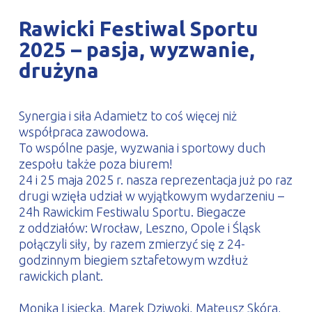
PROFILAR – profile zimnogięte
DE
Rawicki Festiwal Sportu
2025 – pasja, wyzwanie,
drużyna
Synergia i siła Adamietz to coś więcej niż
współpraca zawodowa.
To wspólne pasje, wyzwania i sportowy duch
zespołu także poza biurem!
24 i 25 maja 2025 r. nasza reprezentacja już po raz
drugi wzięła udział w wyjątkowym wydarzeniu –
24h Rawickim Festiwalu Sportu. Biegacze
z oddziałów: Wrocław, Leszno, Opole i Śląsk
połączyli siły, by razem zmierzyć się z 24-
godzinnym biegiem sztafetowym wzdłuż
rawickich plant.
Monika Lisiecka, Marek Dziwoki, Mateusz Skóra,