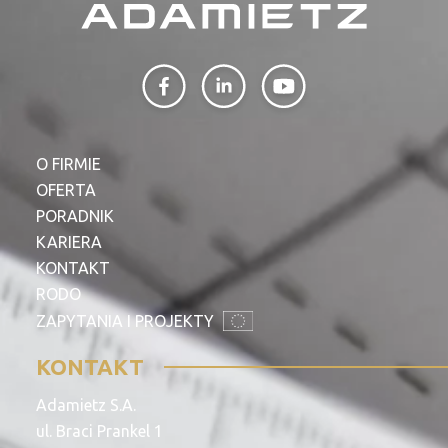
O FIRMIE
OFERTA
PORADNIK
KARIERA
KONTAKT
RODO
ZAPYTANIA I PROJEKTY
KONTAKT
Adamietz S.A.
ul. Braci Prankel 1