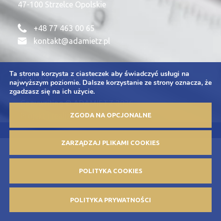
47-100 Strzelce Opolskie
+48 77 463 00 65
kontakt@adamietz.pl
Ta strona korzysta z ciasteczek aby świadczyć usługi na
Polityka Prywatności
najwyższym poziomie. Dalsze korzystanie ze strony oznacza, że
Zapytania
zgadzasz się na ich użycie.
Copywriting © ADAMIETZ 2026
ZGODA NA OPCJONALNE
Projekt i realizacja: Offteam.pl
ZARZĄDZAJ PLIKAMI COOKIES
POLITYKA COOKIES
POLITYKA PRYWATNOŚCI