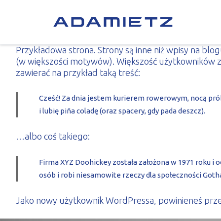
Przejdź
do
treści
Przykładowa strona. Strony są inne niż wpisy na blog
(w większości motywów). Większość użytkowników zac
zawierać na przykład taką treść:
O firmie
Cześć! Za dnia jestem kurierem rowerowym, nocą prób
Historia
Oferta
i lubię piña coladę (oraz spacery, gdy pada deszcz).
Misja i Wizja
Generalne wyko
Realizacje
Wartości
Budownictwo pr
Aktualności
…albo coś takiego:
Nagrody
Hale produkcyj
Kariera
Firma XYZ Doohickey została założona w 1971 roku i o
Poza pracą
Obiekty użyteczn
Kontakt
osób i robi niesamowite rzeczy dla społeczności Got
Dokumenty do po
Obiekty komercy
ESG
Biuro Projektów
Jako nowy użytkownik WordPressa, powinieneś prze
PL
Dla Akcjonariusz
ARPANEL – Płyty
EN