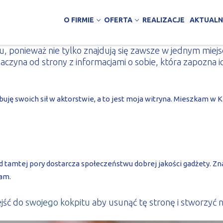
O FIRMIE
OFERTA
REALIZACJE
AKTUALN
u, ponieważ nie tylko znajdują się zawsze w jednym miejs
zyna od strony z informacjami o sobie, która zapozna i
uję swoich sił w aktorstwie, a to jest moja witryna. Mieszkam w
nawstwo
zemysłowe
no-magazynowe
d tamtej pory dostarcza społeczeństwu dobrej jakości gadżety. Zn
ości publicznej
ham.
brania
jne, handlowe, biurowe
jść do
swojego kokpitu
aby usunąć tę stronę i stworzyć 
y
 warstwowe