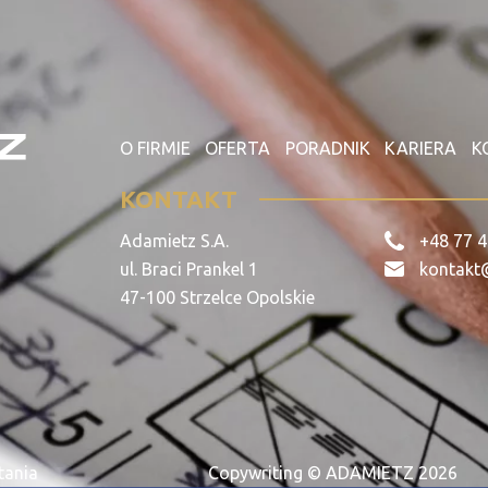
le zimnogięte
O FIRMIE
OFERTA
PORADNIK
KARIERA
K
KONTAKT
Adamietz S.A.
+48 77 4
ul. Braci Prankel 1
kontakt
47-100 Strzelce Opolskie
tania
Copywriting © ADAMIETZ 2026