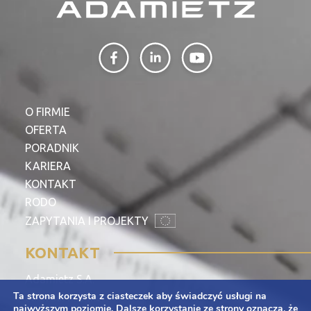
O FIRMIE
OFERTA
PORADNIK
KARIERA
KONTAKT
RODO
ZAPYTANIA I PROJEKTY
KONTAKT
Adamietz S.A.
Ta strona korzysta z ciasteczek aby świadczyć usługi na
ul. Braci Prankel 1
najwyższym poziomie. Dalsze korzystanie ze strony oznacza, że