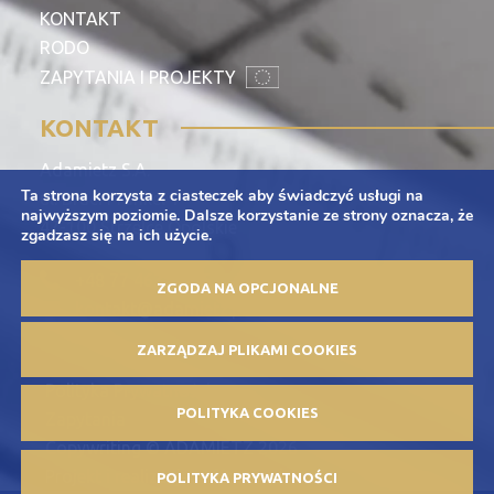
KONTAKT
RODO
ZAPYTANIA I PROJEKTY
KONTAKT
Adamietz S.A.
Ta strona korzysta z ciasteczek aby świadczyć usługi na
ul. Braci Prankel 1
najwyższym poziomie. Dalsze korzystanie ze strony oznacza, że
47-100 Strzelce Opolskie
zgadzasz się na ich użycie.
+48 77 463 00 65
ZGODA NA OPCJONALNE
kontakt@adamietz.pl
ZARZĄDZAJ PLIKAMI COOKIES
Polityka Prywatności
POLITYKA COOKIES
Zapytania
Copywriting © ADAMIETZ 2026
Projekt i realizacja: Offteam.pl
POLITYKA PRYWATNOŚCI