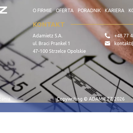
le zimnogięte
O FIRMIE
OFERTA
PORADNIK
KARIERA
K
KONTAKT
Adamietz S.A.
+48 77 4
ul. Braci Prankel 1
kontakt
47-100 Strzelce Opolskie
tania
Copywriting © ADAMIETZ 2026