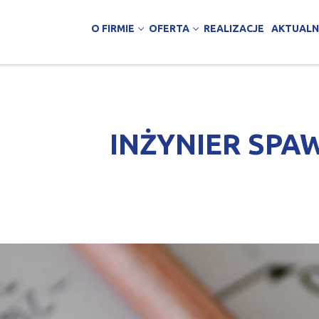
O FIRMIE
OFERTA
REALIZACJE
AKTUALN
INŻYNIER SPA
nawstwo
zemysłowe
no-magazynowe
ości publicznej
brania
jne, handlowe, biurowe
y
 warstwowe