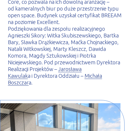
Core, co pozwala na ich dowolną aranżację –
od kameralnych biur po duże przestrzenie typu
open space. Budynek uzyskał certyfikat BREEAM
na poziomie Excellent.
Podziękowania dla zespołu realizacyjnego
Agnieszki Sikory: Witka Skubiszewskiego, Bartka
Bary, Sławka Drążkiewicza, Maćka Chojnackiego,
Natalii Witkowskiej, Marty Kleszcz, Dawida
Komora, Magdy Sztukowskiej i Piotrka
Niciejewskiego. Pod przewodnictwem Dyrektora
Realizacji Projektów –
Jarosława
Kawulak
a i Dyrektora Oddziału –
Michała
Boszczar
a.