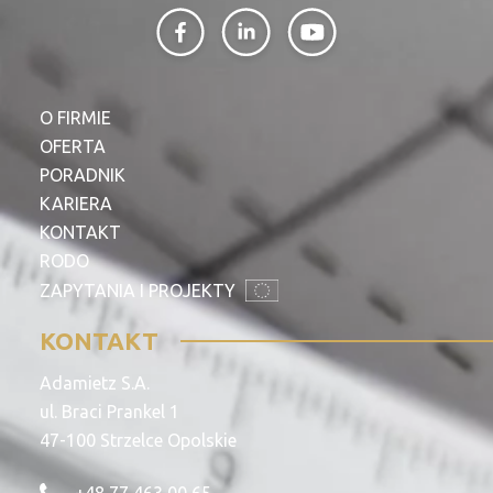
O FIRMIE
OFERTA
PORADNIK
KARIERA
KONTAKT
RODO
ZAPYTANIA I PROJEKTY
KONTAKT
Adamietz S.A.
ul. Braci Prankel 1
47-100 Strzelce Opolskie