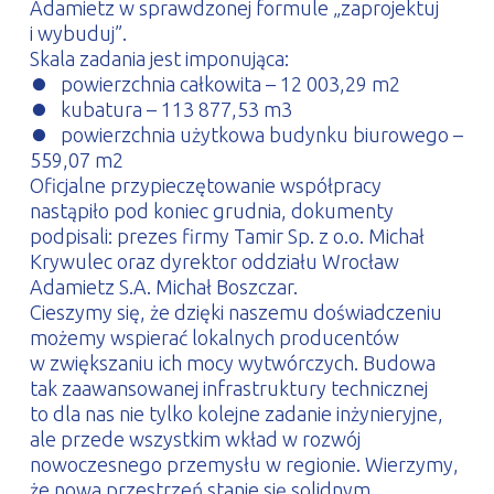
Adamietz w sprawdzonej formule „zaprojektuj
i wybuduj”.
Skala zadania jest imponująca:
⏺ powierzchnia całkowita – 12 003,29 m2
⏺ kubatura – 113 877,53 m3
⏺ powierzchnia użytkowa budynku biurowego –
559,07 m2
Oficjalne przypieczętowanie współpracy
nastąpiło pod koniec grudnia, dokumenty
podpisali: prezes firmy Tamir Sp. z o.o. Michał
Krywulec oraz dyrektor oddziału Wrocław
Adamietz S.A. Michał Boszczar.
Cieszymy się, że dzięki naszemu doświadczeniu
możemy wspierać lokalnych producentów
w zwiększaniu ich mocy wytwórczych. Budowa
tak zaawansowanej infrastruktury technicznej
to dla nas nie tylko kolejne zadanie inżynieryjne,
ale przede wszystkim wkład w rozwój
nowoczesnego przemysłu w regionie. Wierzymy,
że nowa przestrzeń stanie się solidnym