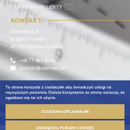
ZAPYTANIA I PROJEKTY
KONTAKT
Adamietz S.A.
ul. Braci Prankel 1
47-100 Strzelce Opolskie
+48 77 463 00 65
kontakt@adamietz.pl
Ta strona korzysta z ciasteczek aby świadczyć usługi na
Polityka Prywatności
najwyższym poziomie. Dalsze korzystanie ze strony oznacza, że
Zapytania
zgadzasz się na ich użycie.
Copywriting © ADAMIETZ 2026
ZGODA NA OPCJONALNE
Projekt i realizacja: Offteam.pl
ZARZĄDZAJ PLIKAMI COOKIES