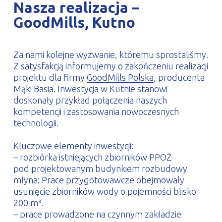
Nasza realizacja –
PROFILAR – profile zimnogięte
DE
GoodMills, Kutno
Za nami kolejne wyzwanie, któremu sprostaliśmy.
Z satysfakcją informujemy o zakończeniu realizacji
projektu dla firmy
GoodMills Polska
, producenta
Mąki Basia. Inwestycja w Kutnie stanowi
doskonały przykład połączenia naszych
kompetencji i zastosowania nowoczesnych
technologii.
Kluczowe elementy inwestycji:
– rozbiórka istniejących zbiorników PPOŻ
pod projektowanym budynkiem rozbudowy
młyna: Prace przygotowawcze obejmowały
usunięcie zbiorników wody o pojemności blisko
200 m³.
– prace prowadzone na czynnym zakładzie