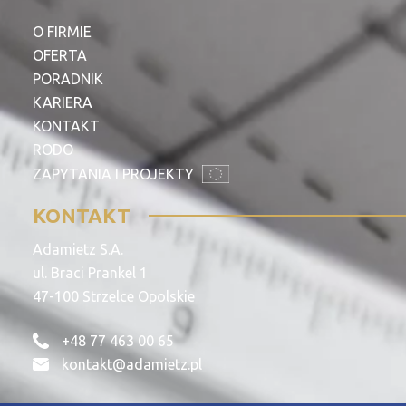
O FIRMIE
OFERTA
PORADNIK
KARIERA
KONTAKT
RODO
ZAPYTANIA I PROJEKTY
KONTAKT
Adamietz S.A.
ul. Braci Prankel 1
47-100 Strzelce Opolskie
+48 77 463 00 65
kontakt@adamietz.pl