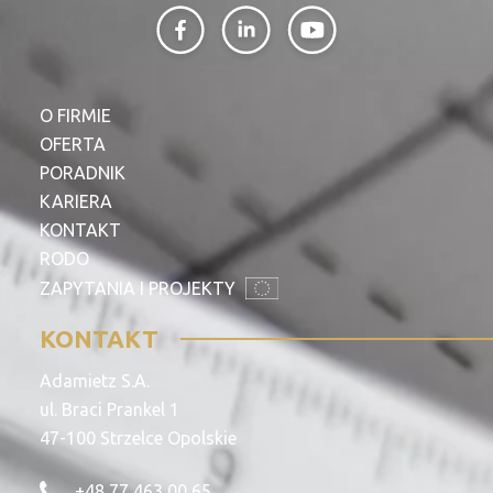
O FIRMIE
OFERTA
PORADNIK
KARIERA
KONTAKT
RODO
ZAPYTANIA I PROJEKTY
KONTAKT
Adamietz S.A.
ul. Braci Prankel 1
47-100 Strzelce Opolskie
+48 77 463 00 65