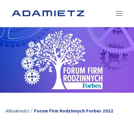
Przejdź
do
treści
O firmie
Historia
Oferta
Misja i Wizja
Generalne wykonawstwo
Realizacje
Wartości
Budownictwo przemysłowe
Aktualności
Nagrody
Hale produkcyjno-magazynowe
Kariera
Poza pracą
Obiekty użyteczności publicznej
Kontakt
Dokumenty do pobrania
Obiekty komercyjne, handlowe, biurowe
/
Aktualności
Forum Firm Rodzinnych Forbes 2022
ESG
Biuro Projektów
PL
Dla Akcjonariuszy
ARPANEL – Płyty warstwowe
EN