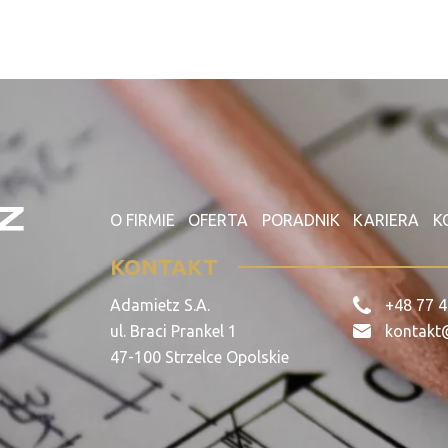
O FIRMIE
OFERTA
PORADNIK
KARIERA
K
KONTAKT
Adamietz S.A.
+48 77 4
ul. Braci Prankel 1
kontakt
47-100 Strzelce Opolskie