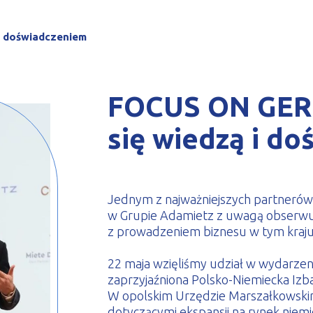
le zimnogięte
i doświadczeniem
FOCUS ON GER
się wiedzą i d
Jednym z najważniejszych partnerów
w Grupie Adamietz z uwagą obserwu
z prowadzeniem biznesu w tym kraju
22 maja wzięliśmy udział w wydarze
zaprzyjaźniona Polsko-Niemiecka I
W opolskim Urzędzie Marszałkowskim 
dotyczącymi ekspansji na rynek niemi