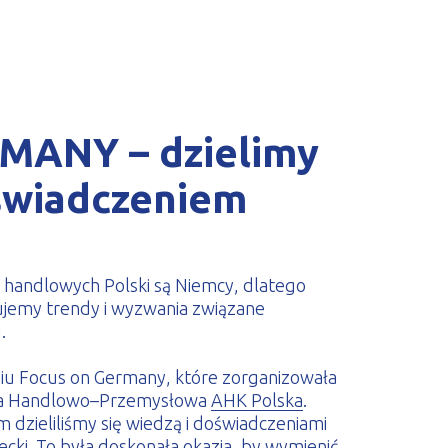
MANY – dzielimy
oświadczeniem
 handlowych Polski są Niemcy, dlatego
jemy trendy i wyzwania związane
.
niu Focus on Germany, które zorganizowała
zba Handlowo–Przemysłowa
AHK Polska
.
dzieliliśmy się wiedzą i doświadczeniami
ecki. To była doskonała okazja, by wymienić