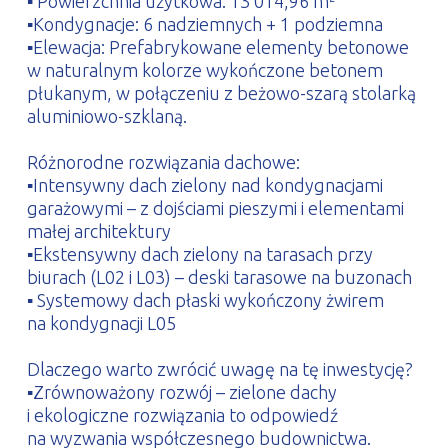
▪ Powierzchnia użytkowa: 13 014,96 m²
▪Kondygnacje: 6 nadziemnych + 1 podziemna
▪Elewacja: Prefabrykowane elementy betonowe
w naturalnym kolorze wykończone betonem
płukanym, w połączeniu z beżowo-szarą stolarką
aluminiowo-szklaną.
Różnorodne rozwiązania dachowe:
▪Intensywny dach zielony nad kondygnacjami
garażowymi – z dojściami pieszymi i elementami
małej architektury
▪Ekstensywny dach zielony na tarasach przy
biurach (L02 i L03) – deski tarasowe na buzonach
▪ Systemowy dach płaski wykończony żwirem
na kondygnacji L05
Dlaczego warto zwrócić uwagę na tę inwestycję?
▪Zrównoważony rozwój – zielone dachy
i ekologiczne rozwiązania to odpowiedź
na wyzwania współczesnego budownictwa.