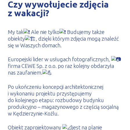
Czy wywołujecie zdjęcia
PROFILAR – profile zimnogięte
DE
z wakacji?
My tak
Ale nie tylko
Budujemy także
obiekty
, dzięki którym zdjęcia mogą znaleźć
się w Waszych domach.
Europejski lider w usługach fotograficznych,
firma CEWE Sp. z o.o. po raz kolejny obdarzyła
nas zaufaniem.
Po ukończeniu koncepcji architektonicznej
i wykonaniu projektu przystępujemy
do kolejnego etapu: rozbudowy budynku
produkcyjno – magazynowego z częścią socjalną
w Kędzierzynie-Koźlu.
Obiekt zaprojektowany
jest na planie