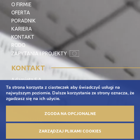
O FIRMIE
OFERTA
PORADNIK
KARIERA
KONTAKT
RODO
ZAPYTANIA I PROJEKTY
KONTAKT
Adamietz S.A.
Ta strona korzysta z ciasteczek aby świadczyć usługi na
ul. Braci Prankel 1
najwyższym poziomie. Dalsze korzystanie ze strony oznacza, że
47-100 Strzelce Opolskie
zgadzasz się na ich użycie.
+48 77 463 00 65
ZGODA NA OPCJONALNE
kontakt@adamietz.pl
ZARZĄDZAJ PLIKAMI COOKIES